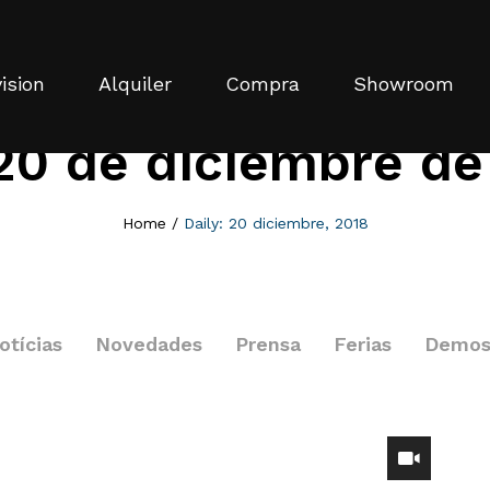
ision
Alquiler
Compra
Showroom
20 de diciembre de
Home
/
Daily: 20 diciembre, 2018
otícias
Novedades
Prensa
Ferias
Demo