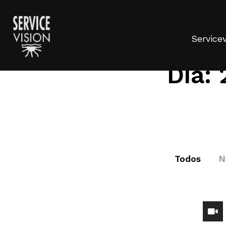
Servicev
Día:
Todos
N