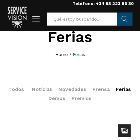
Teléfono: +34 93 223 86 30
Ferias
Searc
h
Home
/
Ferias
Todos
Notícias
Novedades
Prensa
Ferias
Demos
Premios