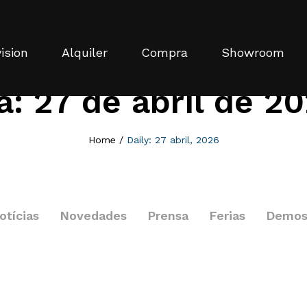
ision
Alquiler
Compra
Showroom
a:
27 de abril de 2
Home
/
Daily: 27 abril, 2026
otícias
Novedades
Prensa
Ferias
Demo