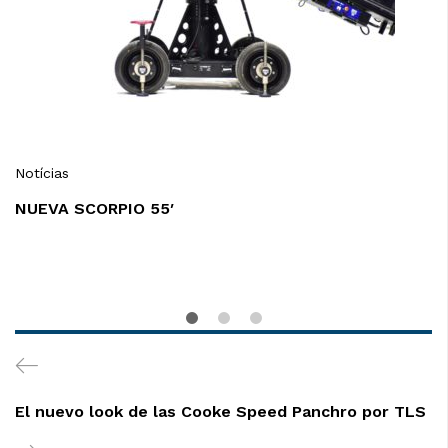
Notícias
NUEVA SCORPIO 55′
Navegación
Previous
de
Post
El nuevo look de las Cooke Speed Panchro por TLS
entradas