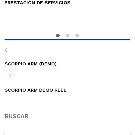
PRESTACIÓN DE SERVICIOS
Navegación
Previous
de
Post
SCORPIO ARM (DEMO)
entradas
Next
Post
SCORPIO ARM DEMO REEL
BUSCAR